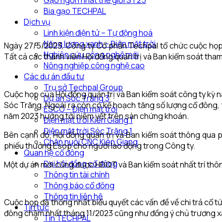
Gạo ngon nhất thế giới ST25
Bia gạo TECHPAL
Dịch vụ
Linh kiện điện tử – Tự động hoá
Năng lượng xanh – Điện mặt trời
Ngày 27/5/2023, Công ty Cổ phần Techpal tổ chức cuộc họp H
Nghiên cứu công nghệ mới
Tất cả các thành viên Hội đồng quản trị và Ban kiểm soát tham 
Nông nghiệp công nghệ cao
Các dự án đầu tư
Trụ sở Techpal Group
Cuộc họp của Hội đồng quản trị và Ban kiểm soát công ty kỳ n
Dự án Sóc Trăng 3
Sóc Trăng. Ngoài ra còn có kế hoạch tăng số lượng cổ đông, t
ESCO – Điện mặt trời
năm 2023 hướng tới niêm yết trên sàn chứng khoán.
Điện mặt trời Kiên Giang 1
Điện mặt trời Sóc Trăng 1
Bên cạnh đó, Hội đồng quản trị và Ban kiểm soát thông qua 
Chăn nuôi CNC Kiên Giang
phiếu thưởng Esop cho người lao động trong Công ty.
Quan hệ cổ đông
Đại hội đồng cổ đông
Một dự án mới cũng được HĐQT và Ban kiểm soát nhất trí thông
Thông tin tài chính
Thông báo cổ đông
Thông tin liên hệ
Cuộc họp đã thống nhất biểu quyết các vấn đề về chi trả cổ tứ
Tin tức
đông chậm nhất tháng 11/2023 cũng như đồng ý chủ trương x
Tin TECHPAL