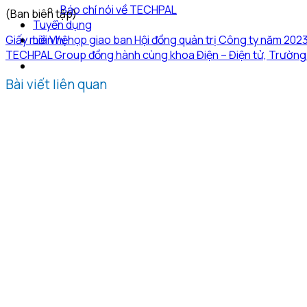
Báo chí nói về TECHPAL
(Ban biên tập)
Tuyển dụng
Giấy mời V/v họp giao ban Hội đồng quản trị Công ty năm 202
Liên hệ
TECHPAL Group đồng hành cùng khoa Điện – Điện tử, Trường Đ
Bài viết liên quan