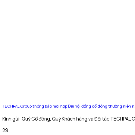
TECHPAL Group thông báo mời họp Đại hội đồng cổ đông thường niên 
Kính gửi: Quý Cổ đông, Quý Khách hàng và Đối tác TECHPAL Gr
29